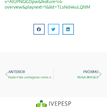
v=AlUPNGiGDpw&feature
=c4-
overview&playnext=1&li
st=TLsNd4kuLQhlM
ANTERIOR
PRÓXIMO
Nada é tão contagioso como o exemplo
REAJA BRASIL!!!