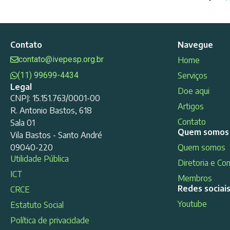
Contato
Navegue
contato@ivepesp.org.br
Home
(11) 99699-4434
Serviços
Legal
Doe aqui
CNPJ: 15.151.763/0001-00
Artigos
R. Antonio Bastos, 618
Contato
Sala 01
Quem somos
Vila Bastos - Santo André
09040-220
Quem somos
Utilidade Pública
Diretoria e Co
ICT
Membros
Redes sociai
CRCE
Youtube
Estatuto Social
Política de privacidade