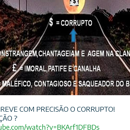
REVE COM PRECISÃO O CORRUPTO!
ÇÃO ?
ube.com/
watch?v=BKArf1DFBDs