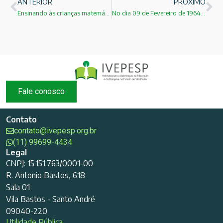
ANTERIOR
PRÓXIMO
Ensinando às crianças matemática de verdade com computadores!
No dia 09 de Fevereiro de 1964, os Beatles fizeram sua aparição de estréia no show Ed Sullivan
Fale conosco
Contato
contato@ivepesp.org.br
(11) 99699-4434
Legal
CNPJ: 15.151.763/0001-00
R. Antonio Bastos, 618
Sala 01
Vila Bastos - Santo André
09040-220
Utilidade Pública