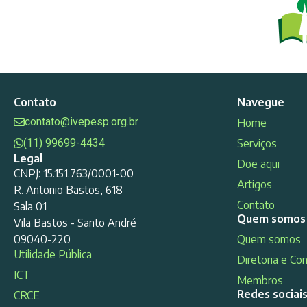
Contato
Navegue
contato@ivepesp.org.br
Home
(11) 99699-4434
Serviços
Legal
Doe aqui
CNPJ: 15.151.763/0001-00
Artigos
R. Antonio Bastos, 618
Contato
Sala 01
Quem somos
Vila Bastos - Santo André
09040-220
Quem somos
Utilidade Pública
Diretoria e Co
ICT
Membros
Redes sociai
CRCE