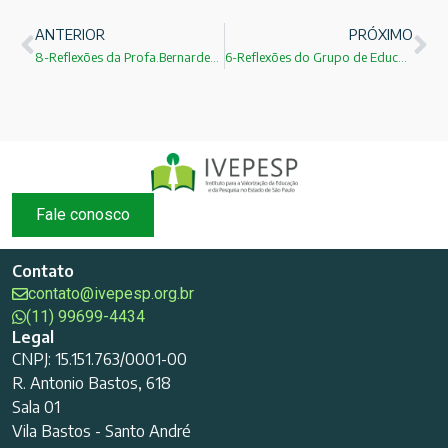
ANTERIOR
PRÓXIMO
8-Reflexões da Profa.Bernardete Gatti sobre o seminário
6-Reflexões do Grupo de Educação do IEA-USP 01
Fale conosco
Contato
contato@ivepesp.org.br
(11) 99699-4434
Legal
CNPJ: 15.151.763/0001-00
R. Antonio Bastos, 618
Sala 01
Vila Bastos - Santo André