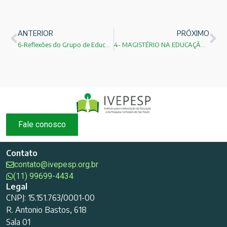
ANTERIOR
PRÓXIMO
6-Reflexões do Grupo de Educação do IEA-USP 01
4- MAGISTÉRIO NA EDUCAÇÃO BÁSICA:Bernardete Gatti
Fale conosco
Contato
contato@ivepesp.org.br
(11) 99699-4434
Legal
CNPJ: 15.151.763/0001-00
R. Antonio Bastos, 618
Sala 01