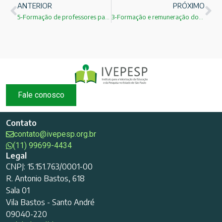
ANTERIOR
PRÓXIMO
5-Formação de professores para a Educação Básica: Inovações na UFSB:Naomar de Almeida Filho
3-Formação e remuneração dos docentes da educação básica:Maria Inês Fini
Fale conosco
Contato
contato@ivepesp.org.br
(11) 99699-4434
Legal
CNPJ: 15.151.763/0001-00
R. Antonio Bastos, 618
Sala 01
Vila Bastos - Santo André
09040-220