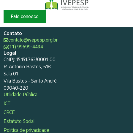
Fale conosco
Contato
contato@ivepesp.org.br
(11) 99699-4434
Legal
CNPJ: 15.151.763/0001-00
R. Antonio Bastos, 618
Sala 01
Vila Bastos - Santo André
09040-220
Utilidade Pública
ICT
CRCE
Estatuto Social
Política de privacidade