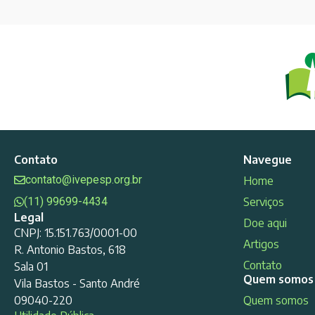
Contato
Navegue
contato@ivepesp.org.br
Home
(11) 99699-4434
Serviços
Legal
Doe aqui
CNPJ: 15.151.763/0001-00
Artigos
R. Antonio Bastos, 618
Contato
Sala 01
Quem somos
Vila Bastos - Santo André
09040-220
Quem somos