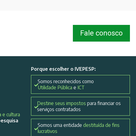
Fale conosco
Porque escolher o IVEPESP:
Somos reconhecidos como
Utilidade Pública
e
ICT
Destine seus impostos
para financiar os
serviços contratados
 e cultura
pesquisa
Somos uma entidade
destituída de fins
lucrativos