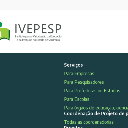
Serviços
Para Empresas
Para Pesquisadores
Para Prefeituras ou Estados
Para Escolas
Para órgãos de educação, ciência
Coordenação de Projeto de 
Todas as coordenadorias
Projetos