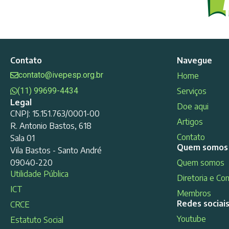
Contato
Navegue
contato@ivepesp.org.br
Home
(11) 99699-4434
Serviços
Legal
Doe aqui
CNPJ: 15.151.763/0001-00
Artigos
R. Antonio Bastos, 618
Contato
Sala 01
Quem somos
Vila Bastos - Santo André
09040-220
Quem somos
Utilidade Pública
Diretoria e Co
ICT
Membros
Redes sociai
CRCE
Youtube
Estatuto Social