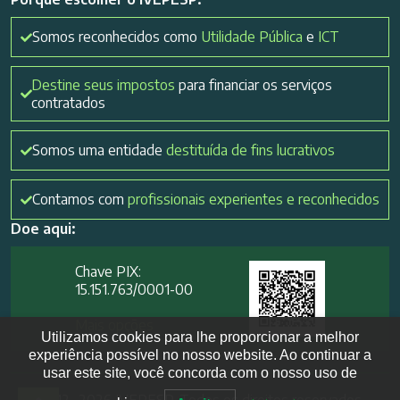
Somos reconhecidos como
Utilidade Pública
e
ICT
Destine seus impostos
para financiar os serviços
contratados
Somos uma entidade
destituída de fins lucrativos
Contamos com
profissionais experientes e reconhecidos
Doe aqui:
Chave PIX:
15.151.763/0001-00​
Mais opções
Utilizamos cookies para lhe proporcionar a melhor
experiência possível no nosso website. Ao continuar a
usar este site, você concorda com o nosso uso de
2012- 2026 IVEPESP. Todos os direitos reservados