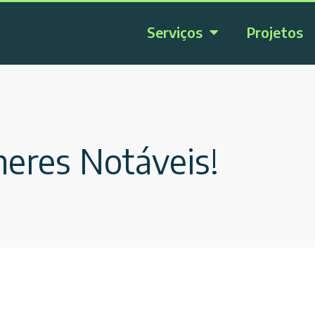
Serviços
Projetos
heres Notáveis!