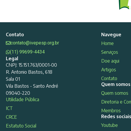
Contato
Navegue
contato@ivepesp.org.br
Home
(11) 99699-4434
Serviços
Legal
Doe aqui
CNPJ: 15.151.763/0001-00
Artigos
R. Antonio Bastos, 618
Contato
Sala 01
Quem somos
Vila Bastos - Santo André
09040-220
Quem somos
Utilidade Pública
Diretoria e Co
ICT
Membros
Redes sociai
CRCE
Youtube
Estatuto Social