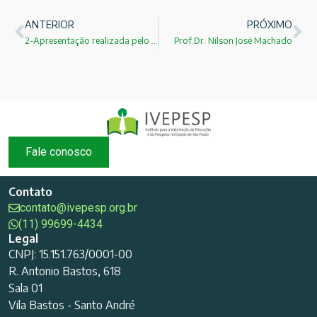
ANTERIOR
PRÓXIMO
2-Apresentação realizada pelo Prof.Dr.Nilson José Machado
Prof.Dr. Nilson José Machado
Fale conosco
Contato
contato@ivepesp.org.br
(11) 99699-4434
Legal
CNPJ: 15.151.763/0001-00
R. Antonio Bastos, 618
Sala 01
Vila Bastos - Santo André