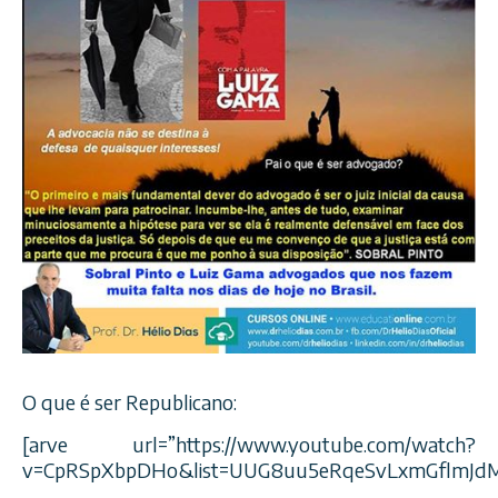
O que é ser Republicano:
[arve url=”https://www.youtube.com/watch?
v=CpRSpXbpDHo&list=UUG8uu5eRqeSvLxmGflmJd