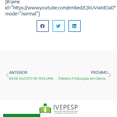
[iframe
id=”https://www.youtube.com/embed/CJkUVwldOa0″
mode=”normal”]
ANTERIOR
PRÓXIMO
06 DE AGOSTO DE 1945 UMA DATA PARA NÃO SER ESQUECIDA!
Palestra A Educação em Ciências e Engenharias: Exemplos de Sucesso no Câmpus de Araraquara será no dia 19 de agosto de 2015 !