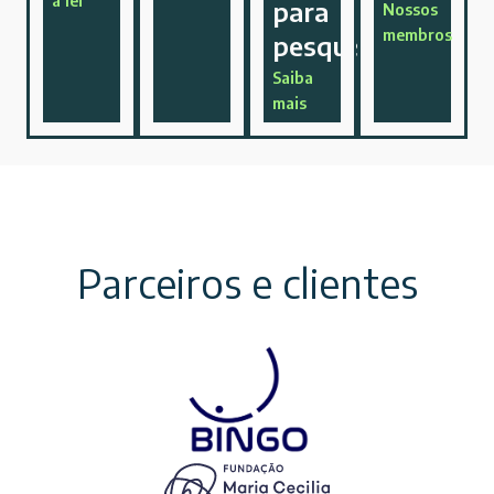
para
Nossos
membros
pesquisa.
Saiba
mais
Parceiros e clientes